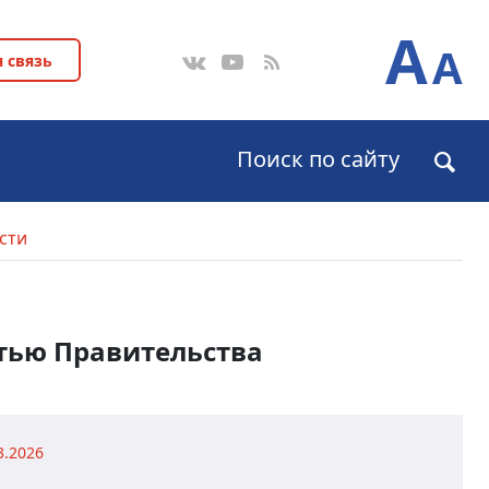
А
A
 связь
Поиск по сайту
сти
стью Правительства
3.2026