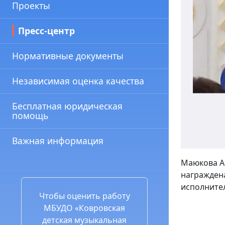
Проекты
Пресс-центр
Нормативные документы
Независимая оценка качества
Бесплатная юридическая
помощь
Важная информация
Маюкова А
награждена
исполнител
Чтобы оценить работу
МБУДО «Ковровская
детская музыкальная