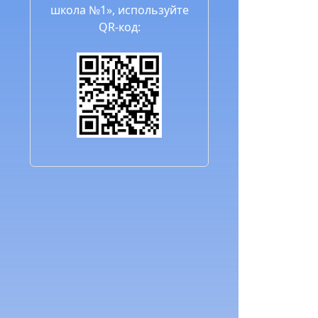
школа №1», используйте
QR-код: