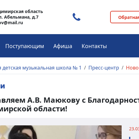
адимирская область
л. Абельмана, д.7
Обратная
ov@mail.ru
Поступающим
Афиша
Контакты
 детская музыкальная школа № 1
Пресс-центр
Ново
ти
вляем А.В. Маюкову с Благодарно
ирской области!
23.0