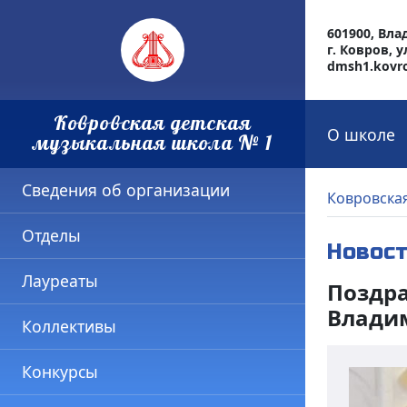
601900, Вл
г. Ковров, у
dmsh1.kovr
Ковровская детская
О школе
музыкальная школа № 1
Сведения об организации
Ковровская
Отделы
Новос
Лауреаты
Поздра
Владим
Коллективы
Конкурсы